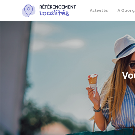
Activités
A Quoi ç
Vo