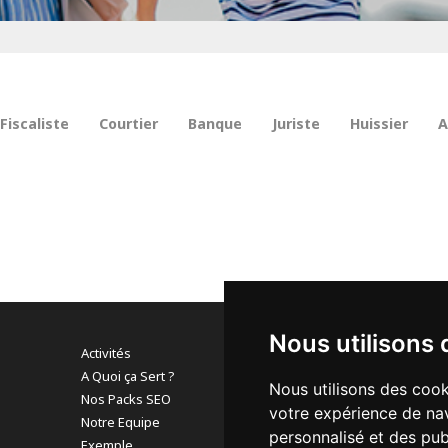
Fiscaliste
Courtier
Banque
Juriste
Huissier
A
Nous utilisons 
Activités
A Quoi ça Sert ?
Nous utilisons des cook
Pour en savoir 
Nos Packs SEO
votre expérience de nav
nous vous invit
Notre Equipe
personnalisé et des publ
Exemple