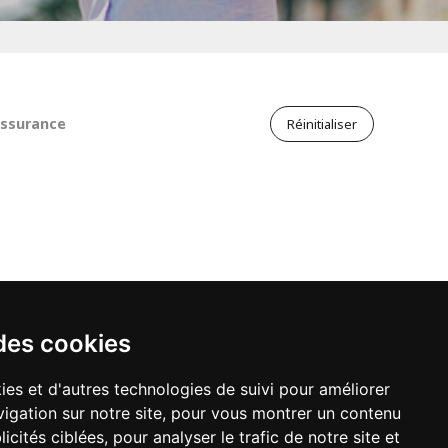
ssurance
Réinitialiser
des cookies
ies et d'autres technologies de suivi pour améliorer
plus sur le fonctionnement de notre annuaire,
igation sur notre site, pour vous montrer un contenu
ons à consulter nos mentions légales :
icités ciblées, pour analyser le trafic de notre site et