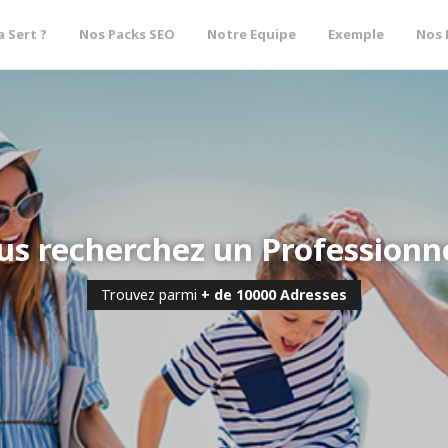
a Sert ?
Nos Packs SEO
Notre Equipe
Exemple
Nos 
us recherchez un Professionne
Trouvez parmi
+ de 10000 Adresses