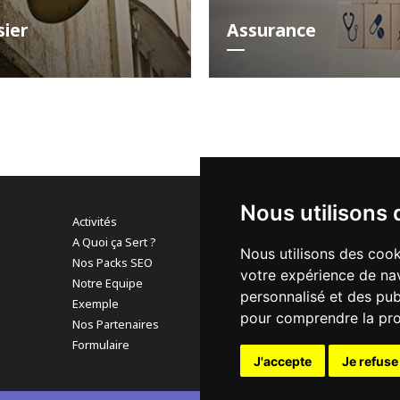
sier
Assurance
Nous utilisons 
Activités
A Quoi ça Sert ?
Nous utilisons des cook
Pour en savoir 
Nos Packs SEO
votre expérience de nav
nous vous invit
Notre Equipe
personnalisé et des publ
Exemple
Mentions lég
pour comprendre la pro
Nos Partenaires
Formulaire
J'accepte
Je refuse