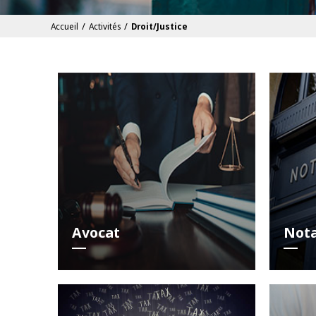
/
/
Accueil
Activités
Droit/Justice
Avocat
Nota