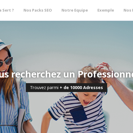
a Sert ?
Nos Packs SEO
Notre Equipe
Exemple
Nos 
us recherchez un Professionne
Trouvez parmi
+ de 10000 Adresses