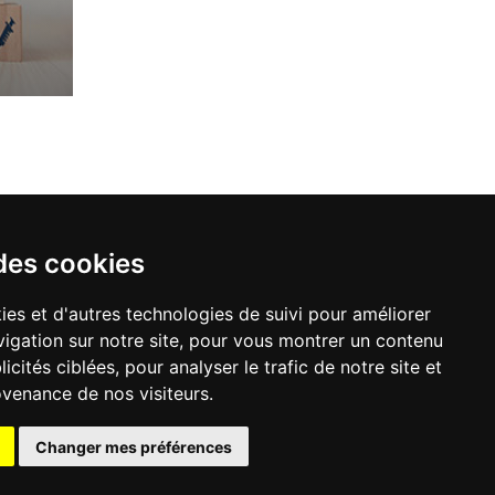
des cookies
ies et d'autres technologies de suivi pour améliorer
plus sur le fonctionnement de notre annuaire,
igation sur notre site, pour vous montrer un contenu
ons à consulter nos mentions légales :
icités ciblées, pour analyser le trafic de notre site et
ales
venance de nos visiteurs.
Changer mes préférences