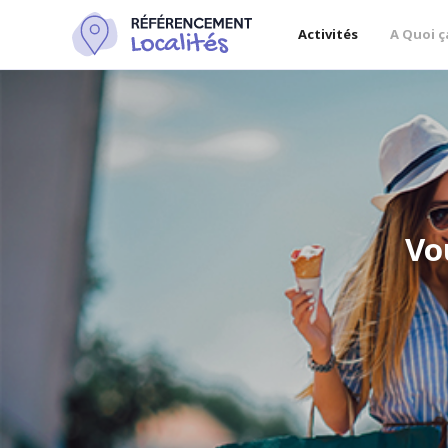
Activités
A Quoi ç
Vo