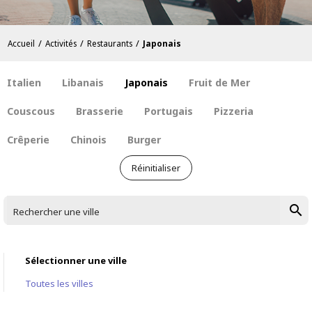
/
/
/
Accueil
Activités
Restaurants
Japonais
Italien
Libanais
Japonais
Fruit de Mer
Couscous
Brasserie
Portugais
Pizzeria
Crêperie
Chinois
Burger
Réinitialiser
search
Rechercher une ville
Sélectionner une ville
Toutes les villes