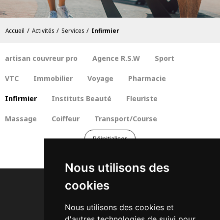
/
/
/
Accueil
Activités
Services
Infirmier
artisan couvreur pro
Agence R.S.W
Sport
VTC
Immobilier
Voyage
Pharmacie
Infirmier
Instituts Beauté
Fleuriste
Massage
Coiffeur
Transport/Course
Réinitialiser
Nous utilisons des
cookies
Nous utilisons des cookies et
d'autres technologies de suivi pour