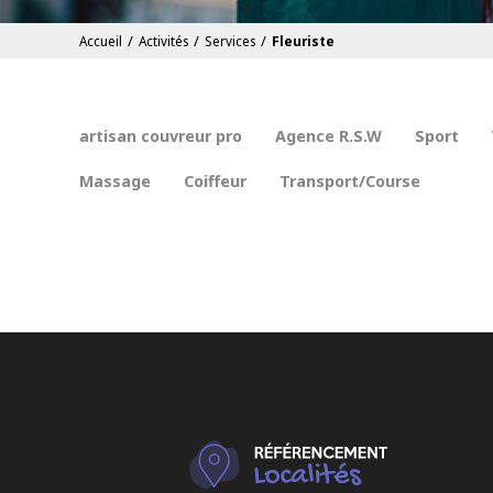
/
/
/
Accueil
Activités
Services
Fleuriste
artisan couvreur pro
Agence R.S.W
Sport
Massage
Coiffeur
Transport/Course