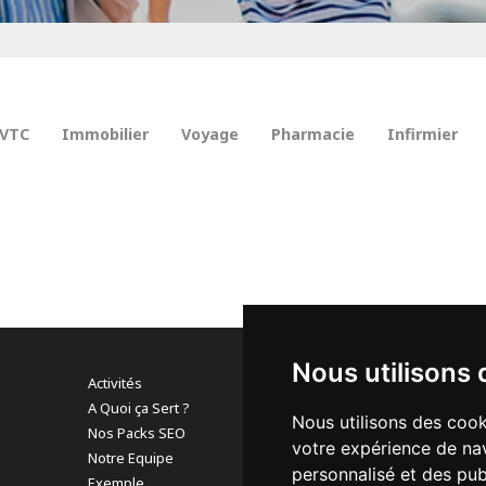
VTC
Immobilier
Voyage
Pharmacie
Infirmier
Nous utilisons 
Activités
A Quoi ça Sert ?
Nous utilisons des cook
Pour en savoir 
Nos Packs SEO
votre expérience de nav
nous vous invit
Notre Equipe
personnalisé et des publ
Exemple