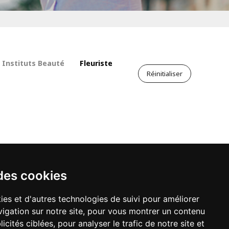
Instituts Beauté
Fleuriste
Réinitialiser
des cookies
ies et d'autres technologies de suivi pour améliorer
plus sur le fonctionnement de notre annuaire,
igation sur notre site, pour vous montrer un contenu
ons à consulter nos mentions légales :
icités ciblées, pour analyser le trafic de notre site et