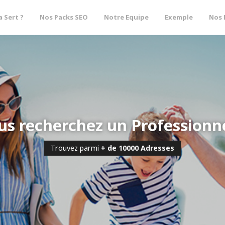
a Sert ?
Nos Packs SEO
Notre Equipe
Exemple
Nos 
us recherchez un Professionne
Trouvez parmi
+ de 10000 Adresses