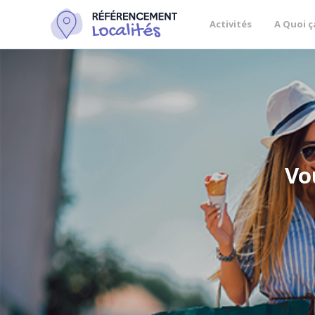
Activités
A Quoi ç
Vo