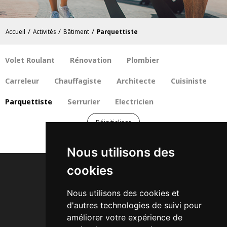
/
/
/
Accueil
Activités
Bâtiment
Parquettiste
Volet Roulant
Rénovation
Plombier
Carreleur
Chauffagiste
Architecte
Cuisiniste
Parquettiste
Serrurier
Electricien
Réinitialiser
Nous utilisons des
cookies
Nous utilisons des cookies et
d'autres technologies de suivi pour
Activités
améliorer votre expérience de
A Quoi ça Sert ?