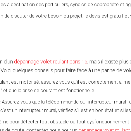
à destination des particuliers, syndics de copropriété et a
 de discuter de votre besoin ou projet, le devis est gratuit et 
n d'un
dépannage volet roulant paris 15
, mais il existe pl
Voici quelques conseils pour faire face à une panne de vole
ulant est motorisé, assurez-vous qu'il est correctement alimenté
 et que la prise de courant est fonctionnelle.
:
Assurez-vous que la télécommande ou l'interrupteur mural fo
est un interrupteur mural, vérifiez s'il est en bon état et si l
ême pour détecter tout obstacle ou tout dysfonctionnement mé
as de doute, contactez nous pour un
dépannage volet roulant 