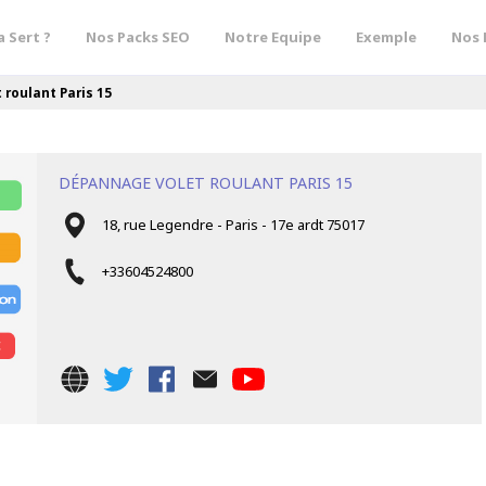
a Sert ?
Nos Packs SEO
Notre Equipe
Exemple
Nos 
roulant Paris 15
DÉPANNAGE VOLET ROULANT PARIS 15
18, rue Legendre - Paris - 17e ardt 75017
+33604524800