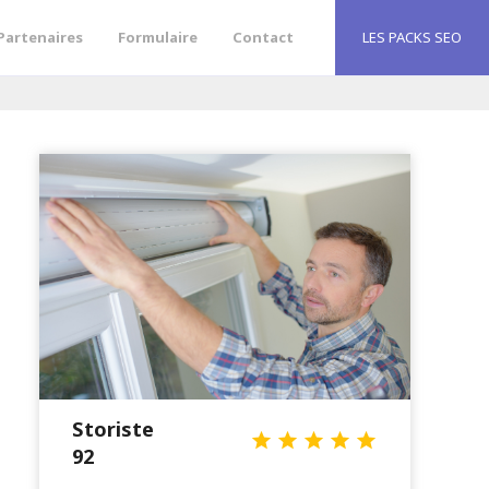
Partenaires
Formulaire
Contact
LES PACKS SEO
Storiste
star
star
star
star
star
92