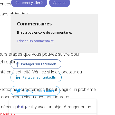
Comment y aller ?
Appeler
gences immobilières.
sans obligation.
Commentaires
Il n'y a pas encore de commentaire.
Laisser un commentaire
usieurs étapes que vous pouvez suivre pour
t roulant :
Partager sur Facebook
 en électricité. Vérifiez si le disjoncteur ou
Partager sur LinkedIn
nctionne correctement. Il peut s'agir d'un problème
Partager sur Twitter
es connexions électriques sont intactes.
Tags
canique. Il peut y avoir un objet étranger ou un
paris 15