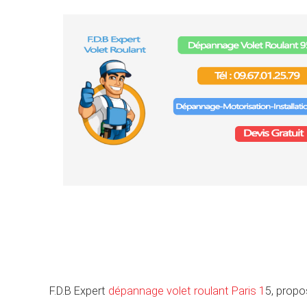
F.D.B Expert
dépannage volet roulant Paris 1
5, propo